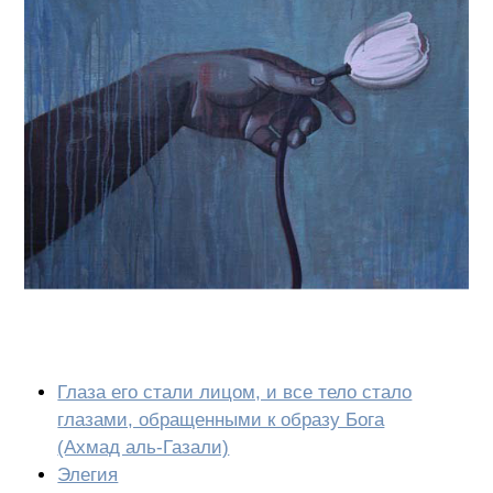
Глаза его стали лицом, и все тело стало
глазами, обращенными к образу Бога
(Ахмад аль-Газали)
Элегия